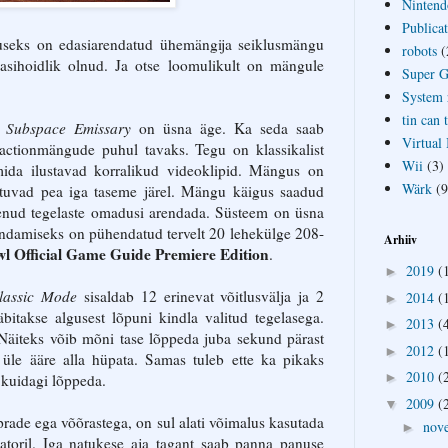
Nintend
Publicat
seks on edasiarendatud ühemängija seiklusmängu
robots
(
asihoidlik olnud. Ja otse loomulikult on mängule
Super 
System 
tin can 
 Subspace Emissary
on üsna äge. Ka seda saab
Virtual
 actionmängude puhul tavaks. Tegu on klassikalist
Wii
(3)
ida ilustavad korralikud videoklipid. Mängus on
Wärk
(9
etuvad pea iga taseme järel. Mängu käigus saadud
nenud tegelaste omadusi arendada. Süsteem on üsna
andamiseks on pühendatud tervelt 20 lehekülge 208-
Arhiiv
l Official Game Guide Premiere Edition
.
2019
(
►
lassic Mode
sisaldab 12 erinevat võitlusvälja ja 2
2014
(
►
bitakse algusest lõpuni kindla valitud tegelasega.
2013
(
►
Näiteks võib mõni tase lõppeda juba sekund pärast
2012
(
►
e üle ääre alla hüpata. Samas tuleb ette ka pikaks
2010
(
►
 kuidagi lõppeda.
2009
(
▼
sõprade ega võõrastega, on sul alati võimalus kasutada
nov
►
atoril. Iga natukese aja tagant saab panna panuse