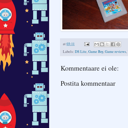
at
03:11
Labels:
DS Lite
,
Game Boy
,
Game reviews
,
Kommentaare ei ole:
Postita kommentaar