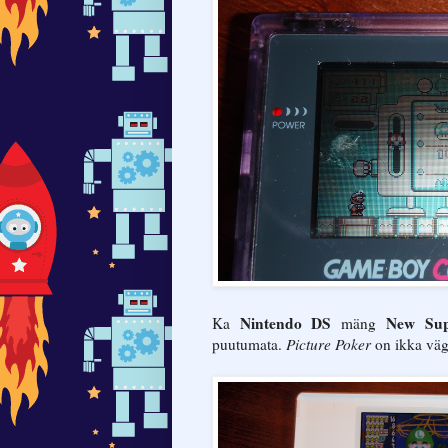
Nintendo DS
New Sup
Ka
mäng
puutumata.
Picture Poker
on ikka väga