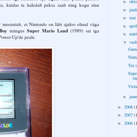
okt
►
ata, kuidas ta haledalt peksa saab ning kogu sinu
juul
►
mai
►
r meenutab, et Nintendo on läbi ajaloo olnud väga
apri
►
Boy
Super Mario Land
mängus
(1989) sai iga
mär
►
Power-Up'de peale.
vee
▼
Game
Nint
Tee i
Supe
õn
Virt
jaa
►
2008
(
►
2007
(
►
2006
(
►