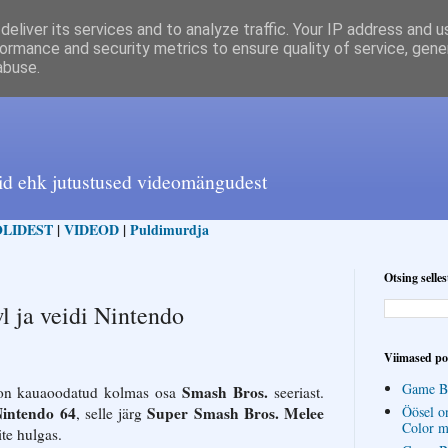
eliver its services and to analyze traffic. Your IP address and 
ormance and security metrics to ensure quality of service, gen
abuse.
id ehk jutustused videomängudest
LIDEST
|
VIDEOD
|
Puldimurdja
Otsing selles
 ja veidi Nintendo
Viimased po
Game Bo
Smash Bros.
on kauaoodatud kolmas osa
seeriast.
intendo 64
Super Smash Bros. Melee
Öösel o
, selle järg
Color m
ite hulgas.