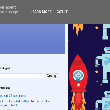
user-agent
erate usage
LEARN MORE
GOT IT
t blogist
stitused
y sai 25 aastaseks!
n kõik kassetid hallid ehk Game Boy
ängude tulek