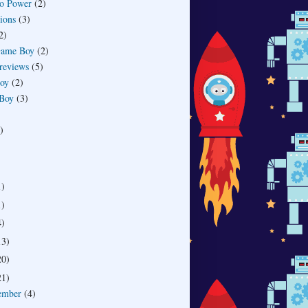
o Power
(2)
ions
(3)
2)
Game Boy
(2)
reviews
(5)
toy
(2)
 Boy
(3)
)
1)
1)
4)
13)
20)
21)
ember
(4)