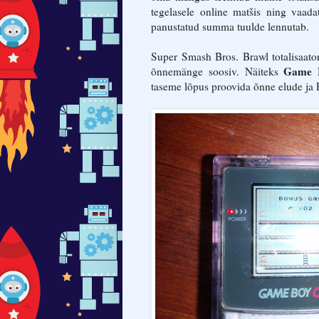
tegelasele online matšis ning vaad
panustatud summa tuulde lennutab.
Super Smash Bros. Brawl totalisaato
Game 
õnnemänge soosiv. Näiteks
taseme lõpus proovida õnne elude ja 