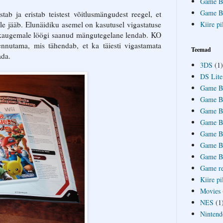
Game Bo
Game Bo
ab ja eristab teistest võitlusmängudest reegel, et
le jääb. Elunäidiku asemel on kasutusel vigastatuse
Kiire pi
 kaugemale löögi saanud mängutegelane lendab. KO
ennutama, mis tähendab, et ka täiesti vigastamata
Teemad
ada.
3DS
(1)
DS Lite
Game B
Game B
Game B
Game B
Game B
Game B
Game Bo
Game r
Kiire pi
Movies
NES
(1
Nintend