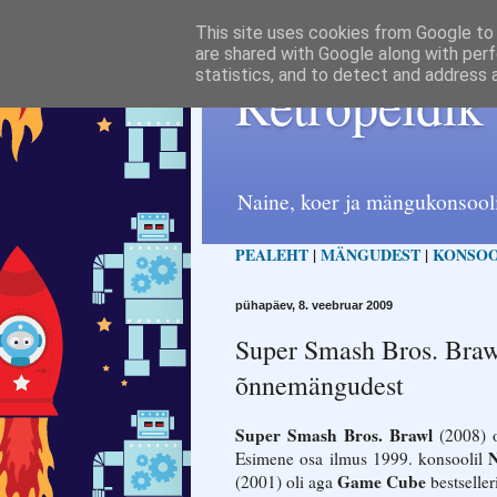
This site uses cookies from Google to d
are shared with Google along with perf
statistics, and to detect and address 
Retropeldik
Naine, koer ja mängukonsool
PEALEHT
|
MÄNGUDEST
|
KONSOO
pühapäev, 8. veebruar 2009
Super Smash Bros. Brawl
õnnemängudest
Super Smash Bros. Brawl
(2008) 
N
Esimene osa ilmus 1999. konsoolil
Game Cube
(2001) oli aga
bestseller