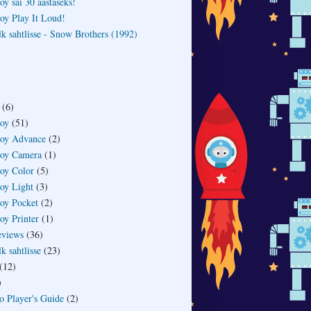
y sai 30 aastaseks!
y Play It Loud!
lk sahtlisse - Snow Brothers (1992)
(6)
oy
(51)
oy Advance
(2)
oy Camera
(1)
oy Color
(5)
oy Light
(3)
oy Pocket
(2)
y Printer
(1)
eviews
(36)
lk sahtlisse
(23)
(12)
)
o Player's Guide
(2)