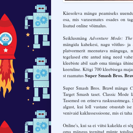
Käesoleva mängu peamiseks uuendu
osa, mis varasemates osades on tag
lisatud online võimalus.
Seiklusmäng
Adventure Mode: The
mängida kahekesi, nagu võitlus- ja
platvormerit meenutava mänguga, m
tegelased ette antud ning need vah
kleebiste abil saab oma tiimiga ühi
keeruline. Kõigi 700 kleebisega maj
Super Smash Bros. Braw
st raamatus
Super Smash Bros. Brawl mängu
C
Target Smash taset. Classic Mode lä
Tasemed on erineva raskusastmega. 
algust, kui loll vastane otsustab is
venivaid kaklussessioone, mis ei taha
Online's, kui sa ei viitsi kakelda ei 
oma mängus teenitud münte totalisa