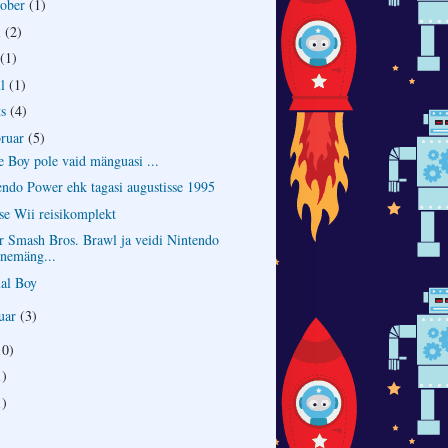
oober
(1)
i
(2)
(1)
ll
(1)
ts
(4)
bruar
(5)
 Boy pole vaid mänguasi ...
endo Power ehk tagasi augustisse 1995
se Wii reisikomplekt
r Smash Bros. Brawl ja veidi Nintendo
nemäng...
ual Boy
nuar
(3)
10)
1)
1)