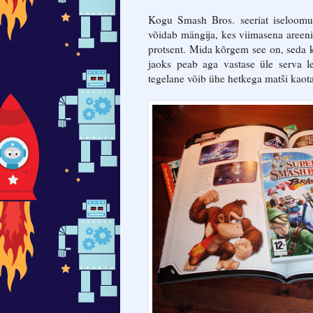
Kogu Smash Bros. seeriat iseloomust
võidab mängija, kes viimasena areeni
protsent. Mida kõrgem see on, seda
jaoks peab aga vastase üle serva l
tegelane võib ühe hetkega matši kaot