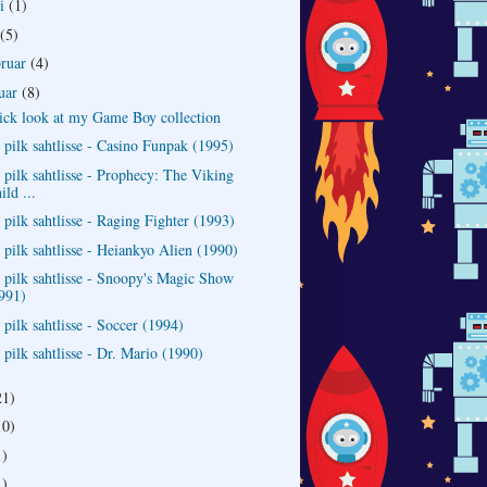
ni
(1)
(5)
bruar
(4)
nuar
(8)
ick look at my Game Boy collection
 pilk sahtlisse - Casino Funpak (1995)
 pilk sahtlisse - Prophecy: The Viking
ild ...
 pilk sahtlisse - Raging Fighter (1993)
 pilk sahtlisse - Heiankyo Alien (1990)
e pilk sahtlisse - Snoopy's Magic Show
991)
 pilk sahtlisse - Soccer (1994)
 pilk sahtlisse - Dr. Mario (1990)
21)
10)
1)
1)