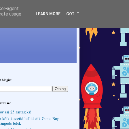
user-agent
erate usage
LEARN MORE
GOT IT
t blogist
stitused
y sai 25 aastaseks!
n kõik kassetid hallid ehk Game Boy
ängude tulek