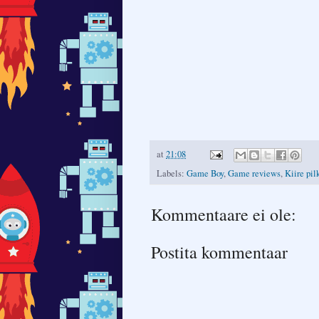
at
21:08
Labels:
Game Boy
,
Game reviews
,
Kiire pil
Kommentaare ei ole:
Postita kommentaar