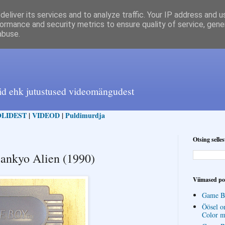
eliver its services and to analyze traffic. Your IP address and 
ormance and security metrics to ensure quality of service, gen
abuse.
id ehk jutustused videomängudest
LIDEST
|
VIDEOD
|
Puldimurdja
Otsing selles
eiankyo Alien (1990)
Viimased po
Game Bo
Öösel o
Color m