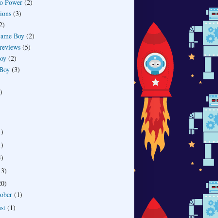
o Power
(2)
ions
(3)
2)
Game Boy
(2)
reviews
(5)
toy
(2)
 Boy
(3)
)
1)
1)
4)
13)
20)
oober
(1)
ust
(1)