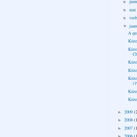
juu
►
mai
►
vee
►
jaa
▼
A qu
Kiire
Kiire
Ch
Kiire
Kiire
Kiir
(1
Kiire
Kiire
2009
(
►
2008
(
►
2007
(
►
2006
(
►