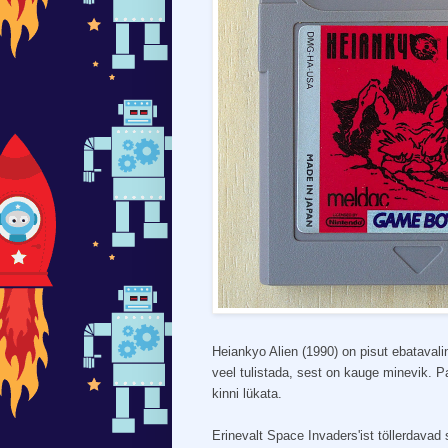
Heiankyo Alien (1990) on pisut ebatavali
veel tulistada, sest on kauge minevik. 
kinni lükata.
Erinevalt Space Invaders'ist töllerdavad 