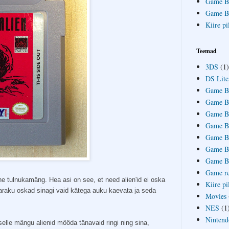
Game Bo
Game Bo
Kiire pi
Teemad
3DS
(1)
DS Lite
Game B
Game B
Game B
Game B
Game B
Game B
Game Bo
Game r
ne tulnukamäng. Hea asi on see, et need alien'id ei oska
Kiire pi
Paraku oskad sinagi vaid kätega auku kaevata ja seda
Movies
NES
(1
Nintend
selle mängu alienid mööda tänavaid ringi ning sina,