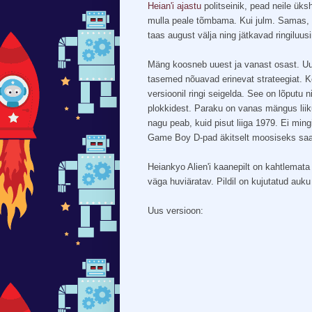
Heian'i ajastu
politseinik, pead neile üks
mulla peale tõmbama. Kui julm. Samas, k
taas august välja ning jätkavad ringiluus
Mäng koosneb uuest ja vanast osast. Uu
tasemed nõuavad erinevat strateegiat. Ke
versioonil ringi seigelda. See on lõputu n
plokkidest. Paraku on vanas mängus liik
nagu peab, kuid pisut liiga 1979. Ei mi
Game Boy D-pad äkitselt moosiseks sa
Heiankyo Alien'i kaanepilt on kahtlemata
väga huviäratav. Pildil on kujutatud auku v
Uus versioon: