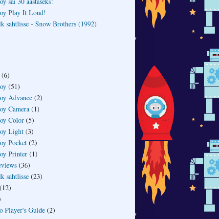
y sai 30 aastaseks!
y Play It Loud!
lk sahtlisse - Snow Brothers (1992)
(6)
oy
(51)
oy Advance
(2)
oy Camera
(1)
oy Color
(5)
oy Light
(3)
oy Pocket
(2)
y Printer
(1)
eviews
(36)
lk sahtlisse
(23)
(12)
)
o Player's Guide
(2)