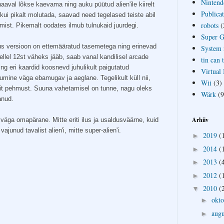
Nintend
haaval lõkse kaevama ning auku püütud alien'ile kiirelt
Publicat
ui pikalt molutada, saavad need tegelased teiste abil
robots
(
imist. Pikemalt oodates ilmub tulnukaid juurdegi.
Super 
s versioon on ettemääratud tasemetega ning erinevad
System 
llel 12st väheks jääb, saab vanal kandilisel arcade
tin can 
ing eri kaardid koosnevd juhulikult paigutatud
Virtual
umine väga ebamugav ja aeglane. Tegelikult küll nii,
Wii
(3)
ngit pehmust. Suuna vahetamisel on tunne, nagu oleks
Wärk
(9
anud.
Arhiiv
 väga omapärane. Mitte eriti ilus ja usaldusväärne, kuid
ajunud tavalist alien'i, mitte super-alien'i.
2019
(
►
2014
(
►
2013
(
►
2012
(
►
2010
(
▼
okt
►
aug
►